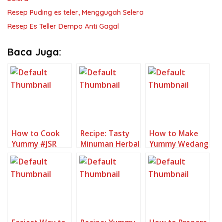
Resep Puding es teler, Menggugah Selera
Resep Es Teller Dempo Anti Gagal
Baca Juga:
How to Cook
Recipe: Tasty
How to Make
Yummy #JSR
Minuman Herbal
Yummy Wedang
Wedang Jahe
Pelega
Teh Susu Jahe
(Imune Booster,
Tenggorokan
Herbal Drink
(sereh, daun
Anti Flu)
mint, jahe)