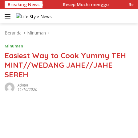
Langsung
Kacang Hijau
Breaking News
Resep Mochi menggo
Resep Mochi
ke
konten
Beranda
Minuman
Minuman
Easiest Way to Cook Yummy TEH
MINT//WEDANG JAHE//JAHE
SEREH
Admin
11/10/2020