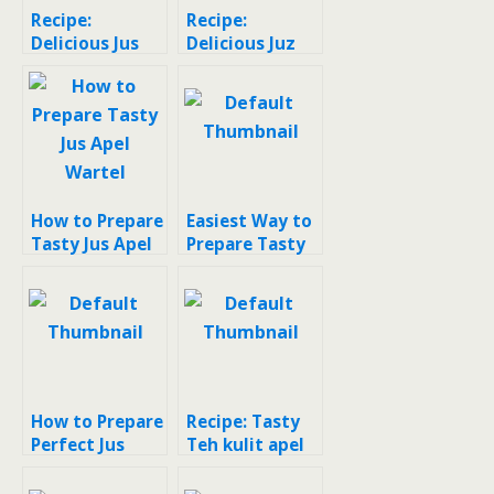
Recipe:
Recipe:
Delicious Jus
Delicious Juz
Apel Pir Yakult
Apel Tomat
Peyem
How to Prepare
Easiest Way to
Tasty Jus Apel
Prepare Tasty
Wartel
Jus Pepaya
Apel
How to Prepare
Recipe: Tasty
Perfect Jus
Teh kulit apel
apel buah
naga???