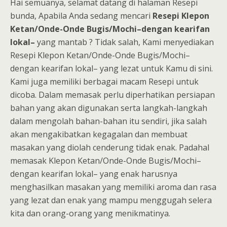
Hai semuanya, selamat datang di halaman Resepi
bunda, Apabila Anda sedang mencari
Resepi Klepon
Ketan/Onde-Onde Bugis/Mochi–dengan kearifan
lokal–
yang mantab ? Tidak salah, Kami menyediakan
Resepi Klepon Ketan/Onde-Onde Bugis/Mochi–
dengan kearifan lokal– yang lezat untuk Kamu di sini.
Kami juga memiliki berbagai macam Resepi untuk
dicoba. Dalam memasak perlu diperhatikan persiapan
bahan yang akan digunakan serta langkah-langkah
dalam mengolah bahan-bahan itu sendiri, jika salah
akan mengakibatkan kegagalan dan membuat
masakan yang diolah cenderung tidak enak. Padahal
memasak Klepon Ketan/Onde-Onde Bugis/Mochi–
dengan kearifan lokal– yang enak harusnya
menghasilkan masakan yang memiliki aroma dan rasa
yang lezat dan enak yang mampu menggugah selera
kita dan orang-orang yang menikmatinya.