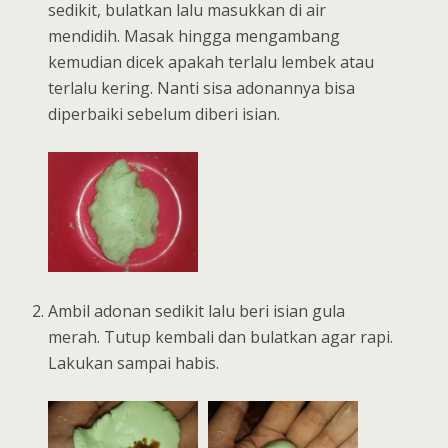
sedikit, bulatkan lalu masukkan di air
mendidih. Masak hingga mengambang
kemudian dicek apakah terlalu lembek atau
terlalu kering. Nanti sisa adonannya bisa
diperbaiki sebelum diberi isian.
Ambil adonan sedikit lalu beri isian gula
merah. Tutup kembali dan bulatkan agar rapi.
Lakukan sampai habis.