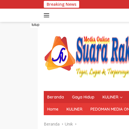
Langsung
Breaking News
ke
konten
tutup
Beranda
Gaya Hidup
KULINER
Home
KULINER
PEDOMAN MEDIA ON
Beranda
Unik