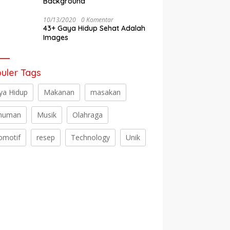
Background
10/13/2020
0 Komentar
43+ Gaya Hidup Sehat Adalah
Images
uler Tags
ya Hidup
Makanan
masakan
numan
Musik
Olahraga
omotif
resep
Technology
Unik