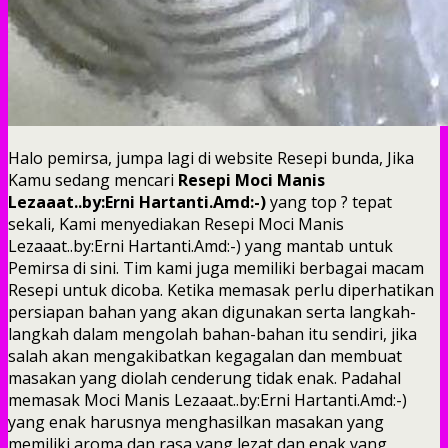
Halo pemirsa, jumpa lagi di website Resepi bunda, Jika
Kamu sedang mencari
Resepi Moci Manis
Lezaaat..by:Erni Hartanti.Amd:-)
yang top ? tepat
sekali, Kami menyediakan Resepi Moci Manis
Lezaaat..by:Erni Hartanti.Amd:-) yang mantab untuk
Pemirsa di sini. Tim kami juga memiliki berbagai macam
Resepi untuk dicoba. Ketika memasak perlu diperhatikan
persiapan bahan yang akan digunakan serta langkah-
langkah dalam mengolah bahan-bahan itu sendiri, jika
salah akan mengakibatkan kegagalan dan membuat
masakan yang diolah cenderung tidak enak. Padahal
memasak Moci Manis Lezaaat..by:Erni Hartanti.Amd:-)
yang enak harusnya menghasilkan masakan yang
memiliki aroma dan rasa yang lezat dan enak yang