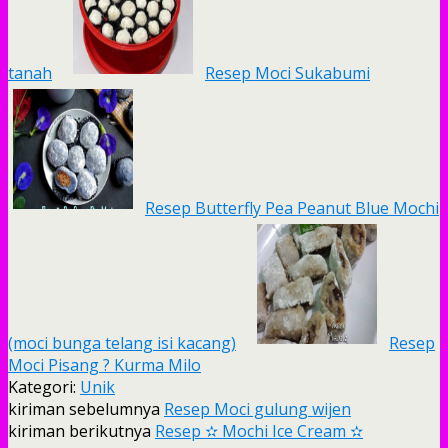
tanah
Resep Moci Sukabumi
Resep Butterfly Pea Peanut Blue Mochi
(moci bunga telang isi kacang)
Resep
Moci Pisang ? Kurma Milo
Kategori:
Unik
kiriman sebelumnya
Resep Moci gulung wijen
kiriman berikutnya
Resep ✫ Mochi Ice Cream ✫