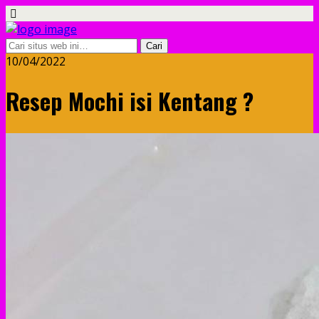
10/04/2022
Resep Mochi isi Kentang ?