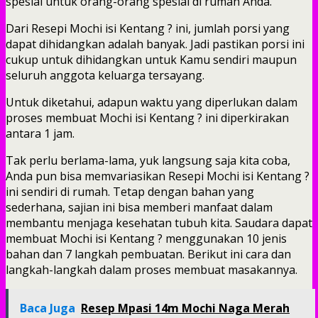
spesial untuk orang-orang spesial di rumah Anda.
Dari Resepi Mochi isi Kentang ? ini, jumlah porsi yang
dapat dihidangkan adalah banyak. Jadi pastikan porsi ini
cukup untuk dihidangkan untuk Kamu sendiri maupun
seluruh anggota keluarga tersayang.
Untuk diketahui, adapun waktu yang diperlukan dalam
proses membuat Mochi isi Kentang ? ini diperkirakan
antara 1 jam.
Tak perlu berlama-lama, yuk langsung saja kita coba,
Anda pun bisa memvariasikan Resepi Mochi isi Kentang ?
ini sendiri di rumah. Tetap dengan bahan yang
sederhana, sajian ini bisa memberi manfaat dalam
membantu menjaga kesehatan tubuh kita. Saudara dapat
membuat Mochi isi Kentang ? menggunakan 10 jenis
bahan dan 7 langkah pembuatan. Berikut ini cara dan
langkah-langkah dalam proses membuat masakannya.
Baca Juga
Resep Mpasi 14m Mochi Naga Merah