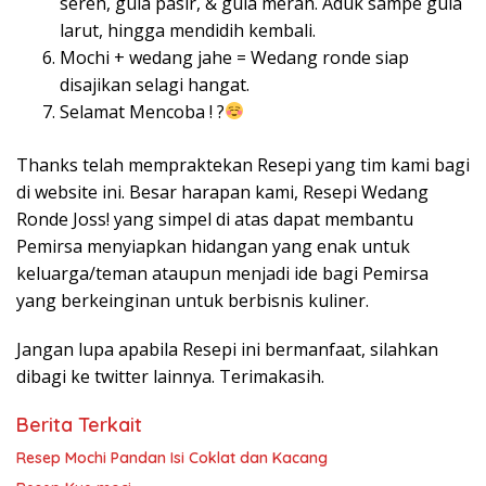
sereh, gula pasir, & gula merah. Aduk sampe gula
larut, hingga mendidih kembali.
Mochi + wedang jahe = Wedang ronde siap
disajikan selagi hangat.
Selamat Mencoba ! ?
Thanks telah mempraktekan Resepi yang tim kami bagi
di website ini. Besar harapan kami, Resepi Wedang
Ronde Joss! yang simpel di atas dapat membantu
Pemirsa menyiapkan hidangan yang enak untuk
keluarga/teman ataupun menjadi ide bagi Pemirsa
yang berkeinginan untuk berbisnis kuliner.
Jangan lupa apabila Resepi ini bermanfaat, silahkan
dibagi ke twitter lainnya. Terimakasih.
Berita Terkait
Resep Mochi Pandan Isi Coklat dan Kacang