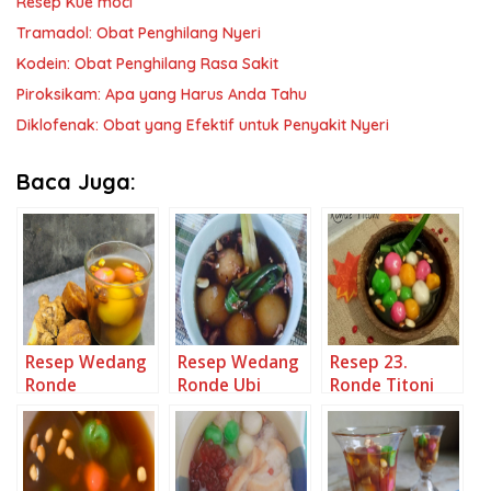
Resep Kue moci
Tramadol: Obat Penghilang Nyeri
Kodein: Obat Penghilang Rasa Sakit
Piroksikam: Apa yang Harus Anda Tahu
Diklofenak: Obat yang Efektif untuk Penyakit Nyeri
Baca Juga:
Resep Wedang
Resep Wedang
Resep 23.
Ronde
Ronde Ubi
Ronde Titoni
Malang