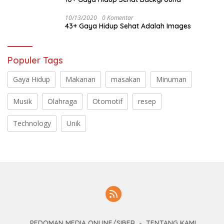
10/13/2020
0 Komentar
43+ Gaya Hidup Sehat Adalah Images
Populer Tags
Gaya Hidup
Makanan
masakan
Minuman
Musik
Olahraga
Otomotif
resep
Technology
Unik
PEDOMAN MEDIA ONLINE/SIBER
TENTANG KAMI