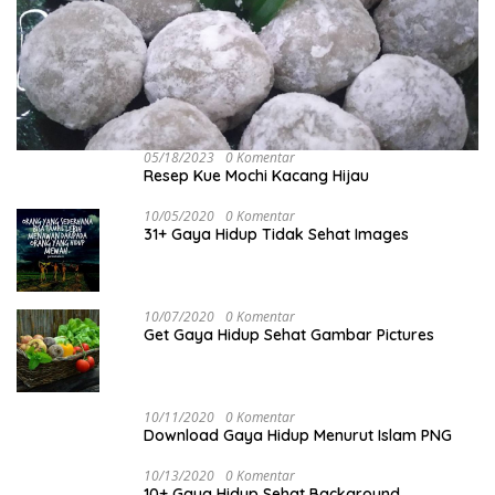
05/18/2023
0 Komentar
Resep Kue Mochi Kacang Hijau
10/05/2020
0 Komentar
31+ Gaya Hidup Tidak Sehat Images
10/07/2020
0 Komentar
Get Gaya Hidup Sehat Gambar Pictures
10/11/2020
0 Komentar
Download Gaya Hidup Menurut Islam PNG
10/13/2020
0 Komentar
10+ Gaya Hidup Sehat Background