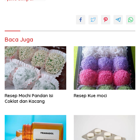
Baca Juga
Resep Mochi Pandan Isi
Resep Kue moci
Coklat dan Kacang