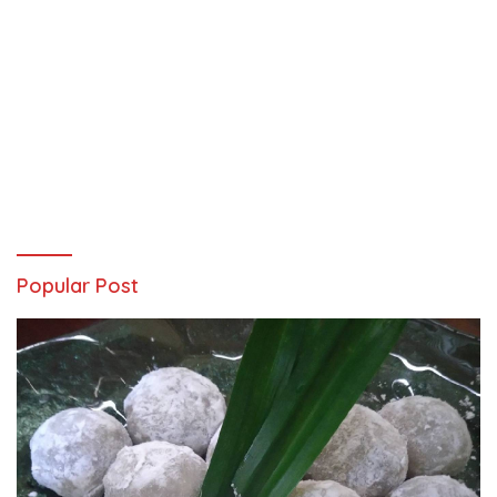
Popular Post