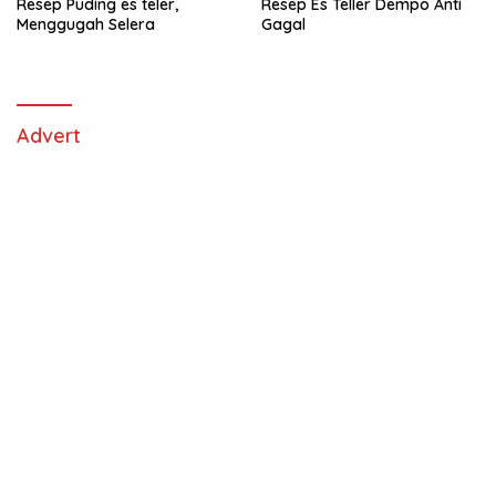
Resep Puding es teler,
Resep Es Teller Dempo Anti
Menggugah Selera
Gagal
Advert