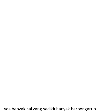
Ada banyak hal yang sedikit banyak berpengaruh