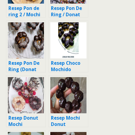
Resep Pon de
Resep Pon De
ring 2 / Mochi
Ring / Donat
donat 2
Mochi
Resep Pon De
Resep Choco
Ring (Donat
Mochido
Mochi)
(Mochi Donut)
Resep Donut
Resep Mochi
Mochi
Donut