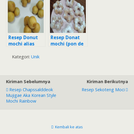
Resep Donut
Resep Donat
mochi alias
mochi (pon de
dochi
ring)
Kategori:
Unik
Kiriman Sebelumnya
Kiriman Berikutnya
Resep Chapssalddeok
Resep Sekoteng Moci
Mujigae Aka Korean Style
Mochi Rainbow
Kembali ke atas