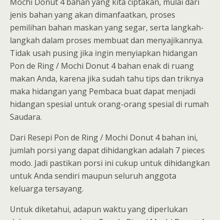
Mochi Donut 4 bahan yang kita ciptakan, mulai dari
jenis bahan yang akan dimanfaatkan, proses
pemilihan bahan maskan yang segar, serta langkah-
langkah dalam proses membuat dan menyajikannya.
Tidak usah pusing jika ingin menyiapkan hidangan
Pon de Ring / Mochi Donut 4 bahan enak di ruang
makan Anda, karena jika sudah tahu tips dan triknya
maka hidangan yang Pembaca buat dapat menjadi
hidangan spesial untuk orang-orang spesial di rumah
Saudara.
Dari Resepi Pon de Ring / Mochi Donut 4 bahan ini,
jumlah porsi yang dapat dihidangkan adalah 7 pieces
modo. Jadi pastikan porsi ini cukup untuk dihidangkan
untuk Anda sendiri maupun seluruh anggota
keluarga tersayang.
Untuk diketahui, adapun waktu yang diperlukan