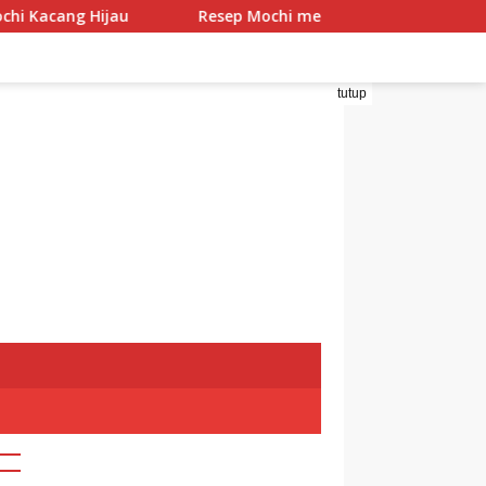
 Hijau
Resep Mochi menggo
Resep Mochi Panda
tutup