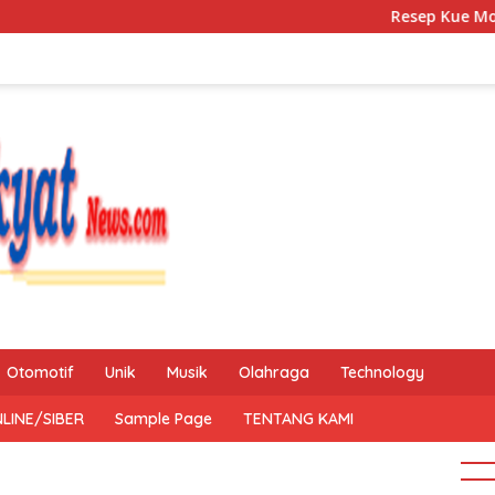
Resep Kue Mochi Kacang
Otomotif
Unik
Musik
Olahraga
Technology
LINE/SIBER
Sample Page
TENTANG KAMI