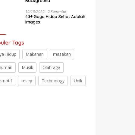
Background
10/13/2020
0 Komentar
43+ Gaya Hidup Sehat Adalah
Images
uler Tags
ya Hidup
Makanan
masakan
numan
Musik
Olahraga
omotif
resep
Technology
Unik