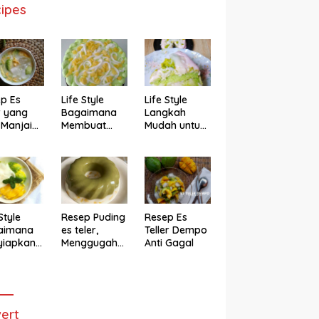
ipes
p Es
Life Style
Life Style
r yang
Bagaimana
Langkah
 Manjain
Membuat
Mudah untuk
h
Cake Es Teler
Membuat
Anti Gagal
Bolu Es Teler
Alpukat
Magicom,
Enak Banget
Style
Resep Puding
Resep Es
aimana
es teler,
Teller Dempo
yiapkan
Menggugah
Anti Gagal
eler ala
Selera
ggugah
ra
ert