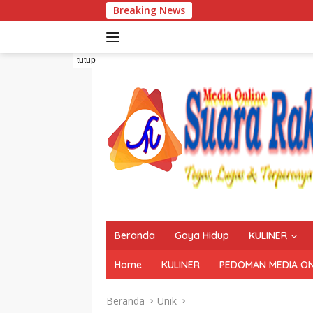
Langsung
Breaking News
ke
konten
tutup
Beranda
Gaya Hidup
KULINER
Home
KULINER
PEDOMAN MEDIA ON
Beranda
Unik