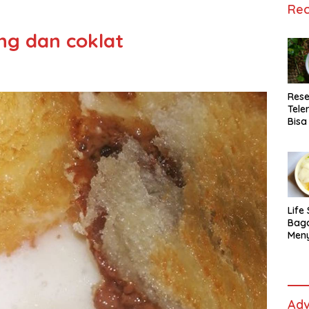
Rec
ng dan coklat
Rese
Tele
Bisa
Lida
Life 
Bag
Men
Es t
fe,
Men
Sele
Adv