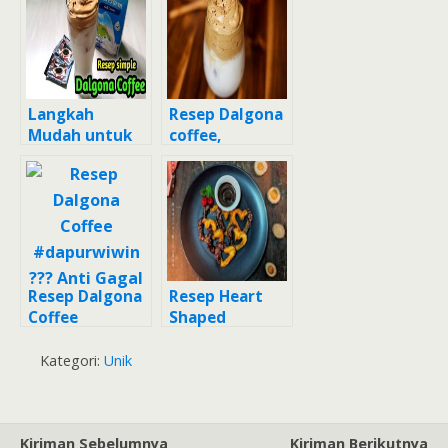
(Nescafe
classic) Anti
Gagal
Langkah
Resep Dalgona
Mudah untuk
coffee,
Membuat
Sempurna
Dalgona Coffee
Anti Gagal
Resep Dalgona
Resep Heart
Coffee
Shaped
#dapurwiwin
Churros
??‍? Anti Gagal
Kategori:
Unik
Kiriman Sebelumnya
Kiriman Berikutnya