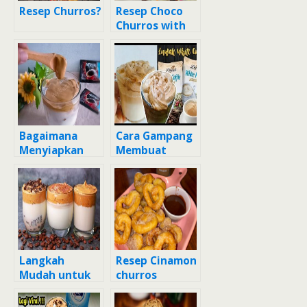
Resep Churros?
Resep Choco
Churros with
white
chocolate
glaze (takaran
sendok)
Bagaimana
Cara Gampang
Menyiapkan
Membuat
Dalgona Coffee
Dalgona White
Nescafe, Enak
Coffee Anti
Gagal
Langkah
Resep Cinamon
Mudah untuk
churros
Membuat 16.
Dalgona Coffee