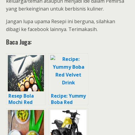
keluarga/teman ataupun menjadi ide dalam Pemirsa
yang berkeinginan untuk berbisnis kuliner.
Jangan lupa upama Resepi ini berguna, silahkan
dibagi ke facebook lainnya. Terimakasih.
Baca Juga:
Resep Bola
Recipe: Yummy
Mochi Red
Boba Red
Velvet Kacang
Velvet Drink
Ijo ala bunda
Pure’s