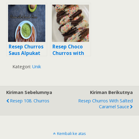
Renyah Diluar
Sumsum
Lembut
Didalam
Resep Churros
Resep Choco
Saus Alpukat
Churros with
white
chocolate
Kategori:
Unik
glaze (takaran
sendok)
Kiriman Sebelumnya
Kiriman Berikutnya
Resep 108. Churros
Resep Churros With Salted
Caramel Sauce
Kembali ke atas