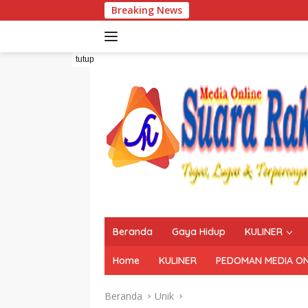
Langsung
Breaking News
ke
konten
tutup
Beranda
Gaya Hidup
KULINER
Home
KULINER
PEDOMAN MEDIA ON
Beranda
Unik