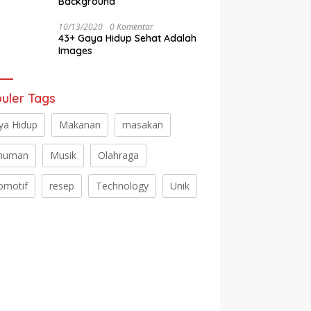
Background
10/13/2020
0 Komentar
43+ Gaya Hidup Sehat Adalah
Images
uler Tags
ya Hidup
Makanan
masakan
numan
Musik
Olahraga
omotif
resep
Technology
Unik