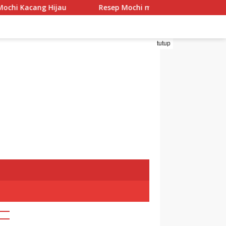
g Hijau
Resep Mochi menggo
Resep Mochi Pan
tutup