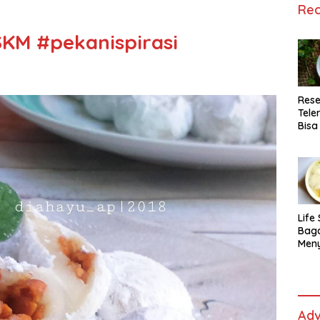
Rec
KM #pekanispirasi
Rese
Tele
Bisa
Lida
Life 
Bag
Men
Es t
fe,
Men
Sele
Adv