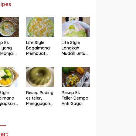
ipes
p Es
Life Style
Life Style
r yang
Bagaimana
Langkah
 Manjain
Membuat
Mudah untuk
h
Cake Es Teler
Membuat
Anti Gagal
Bolu Es Teler
Alpukat
Magicom,
Enak Banget
Style
Resep Puding
Resep Es
aimana
es teler,
Teller Dempo
yiapkan
Menggugah
Anti Gagal
eler ala
Selera
ggugah
ra
ert