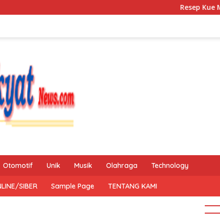
Resep Kue Mochi Kacan
Otomotif
Unik
Musik
Olahraga
Technology
LINE/SIBER
Sample Page
TENTANG KAMI