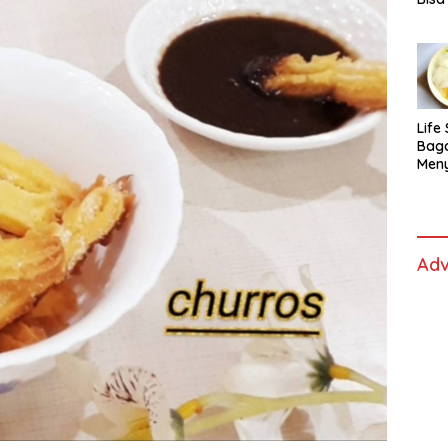
Lida
Life 
Bag
Men
Es t
fe,
Men
Sele
Adv