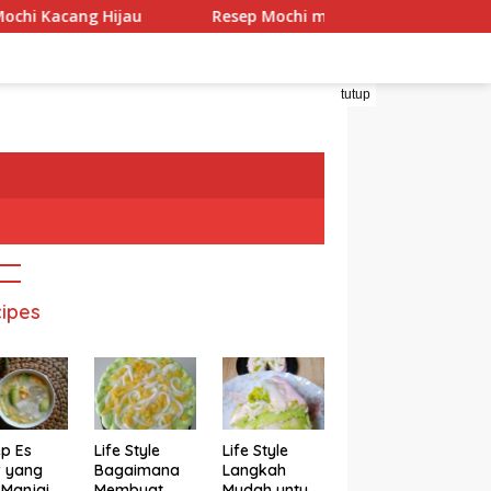
ang Hijau
Resep Mochi menggo
Resep Mochi Pa
tutup
ipes
p Es
Life Style
Life Style
r yang
Bagaimana
Langkah
 Manjain
Membuat
Mudah untuk