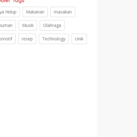
uler Tags
ya Hidup
Makanan
masakan
numan
Musik
Olahraga
omotif
resep
Technology
Unik