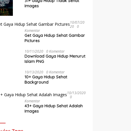
31+ Gaya Hidup Tidak Sehat
Images
10/07/20
20
0
Komentar
Get Gaya Hidup Sehat Gambar
Pictures
10/11/2020
0 Komentar
Download Gaya Hidup Menurut
Islam PNG
10/13/2020
0 Komentar
10+ Gaya Hidup Sehat
Background
10/13/2020
0
Komentar
43+ Gaya Hidup Sehat Adalah
Images