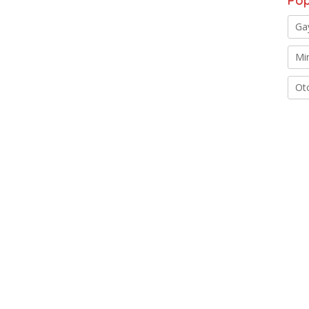
Pop
Ga
Mi
Ot