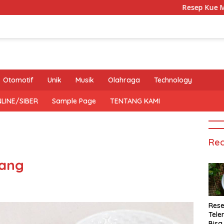
Resep Kue Mochi Kac
Otomotif
Unik
Musik
Olahraga
Technology
LINE/SIBER
Sample Page
TENTANG KAMI
Rec
gang
Rese
Tele
Bisa