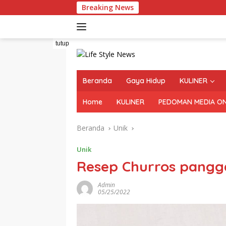
Langsung
Breaking News
ke
konten
tutup
Beranda
Gaya Hidup
KULINER
Home
KULINER
PEDOMAN MEDIA ON
Beranda
Unik
Unik
Resep Churros pang
Admin
05/25/2022