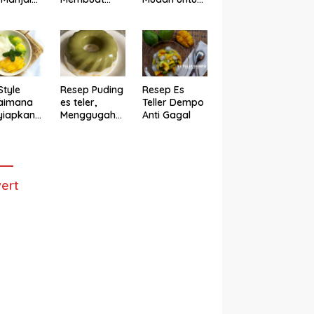
h
Cake Es Teler
Membuat
Anti Gagal
Bolu Es Teler
Alpukat
Magicom,
Enak Banget
Style
Resep Puding
Resep Es
aimana
es teler,
Teller Dempo
yiapkan
Menggugah
Anti Gagal
eler ala
Selera
ggugah
ra
ert