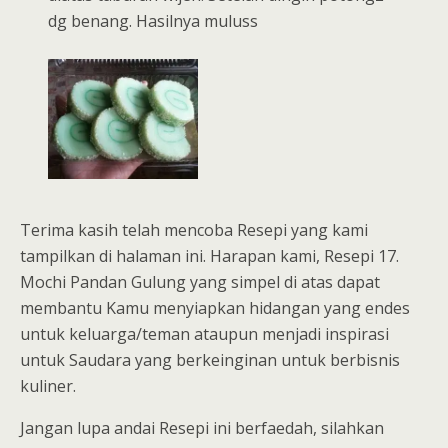
dg benang. Hasilnya muluss
Terima kasih telah mencoba Resepi yang kami
tampilkan di halaman ini. Harapan kami, Resepi 17.
Mochi Pandan Gulung yang simpel di atas dapat
membantu Kamu menyiapkan hidangan yang endes
untuk keluarga/teman ataupun menjadi inspirasi
untuk Saudara yang berkeinginan untuk berbisnis
kuliner.
Jangan lupa andai Resepi ini berfaedah, silahkan