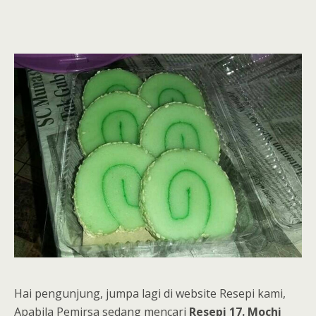
Hai pengunjung, jumpa lagi di website Resepi kami,
Apabila Pemirsa sedang mencari
Resepi 17. Mochi