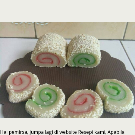
Hai pemirsa, jumpa lagi di website Resepi kami, Apabila