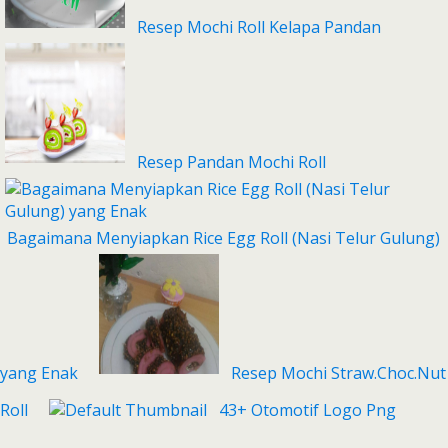
Resep Mochi Roll Kelapa Pandan
Resep Pandan Mochi Roll
Bagaimana Menyiapkan Rice Egg Roll (Nasi Telur Gulung)
yang Enak
Resep Mochi Straw.Choc.Nut
Roll
43+ Otomotif Logo Png