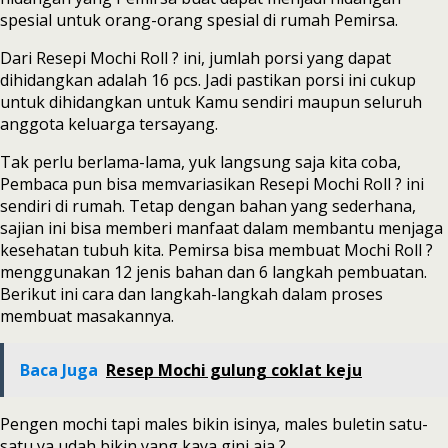
spesial untuk orang-orang spesial di rumah Pemirsa.
Dari Resepi Mochi Roll ? ini, jumlah porsi yang dapat
dihidangkan adalah 16 pcs. Jadi pastikan porsi ini cukup
untuk dihidangkan untuk Kamu sendiri maupun seluruh
anggota keluarga tersayang.
Tak perlu berlama-lama, yuk langsung saja kita coba,
Pembaca pun bisa memvariasikan Resepi Mochi Roll ? ini
sendiri di rumah. Tetap dengan bahan yang sederhana,
sajian ini bisa memberi manfaat dalam membantu menjaga
kesehatan tubuh kita. Pemirsa bisa membuat Mochi Roll ?
menggunakan 12 jenis bahan dan 6 langkah pembuatan.
Berikut ini cara dan langkah-langkah dalam proses
membuat masakannya.
Baca Juga
Resep Mochi gulung coklat keju
Pengen mochi tapi males bikin isinya, males buletin satu-
satu ya udah bikin yang kaya gini aja ?