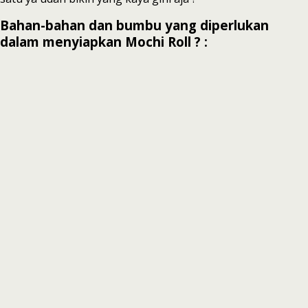
Bahan-bahan dan bumbu yang diperlukan
dalam menyiapkan Mochi Roll ? :