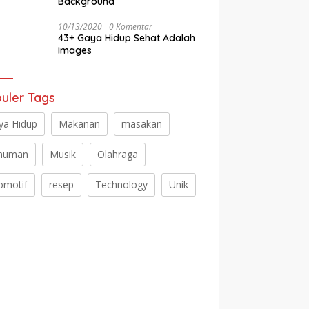
Background
10/13/2020
0 Komentar
43+ Gaya Hidup Sehat Adalah
Images
uler Tags
ya Hidup
Makanan
masakan
numan
Musik
Olahraga
omotif
resep
Technology
Unik