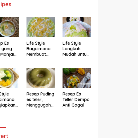
ipes
p Es
Life Style
Life Style
r yang
Bagaimana
Langkah
 Manjain
Membuat
Mudah untuk
h
Cake Es Teler
Membuat
Anti Gagal
Bolu Es Teler
Alpukat
Magicom,
Enak Banget
Style
Resep Puding
Resep Es
aimana
es teler,
Teller Dempo
yiapkan
Menggugah
Anti Gagal
eler ala
Selera
ggugah
ra
ert