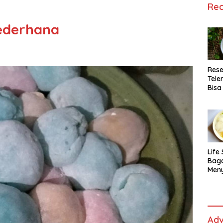
Rec
ederhana
Rese
Tele
Bisa
Lida
Life 
Bag
Men
Es t
fe,
Men
Sele
Adv