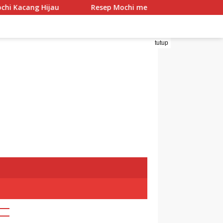
 Hijau
Resep Mochi menggo
Resep Mochi Panda
tutup