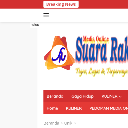
Langsung
Breaking News
ke
konten
tutup
Beranda
Gaya Hidup
KULINER
Home
KULINER
PEDOMAN MEDIA ON
Beranda
Unik