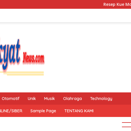
Resep Kue Mochi Kacang
Otomotif
Unik
Musik
Olahraga
Technology
LINE/SIBER
Sample Page
TENTANG KAMI