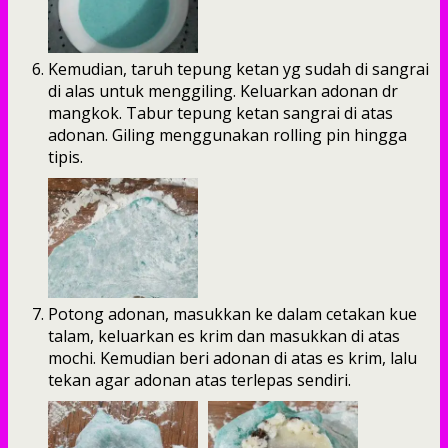
Kemudian, taruh tepung ketan yg sudah di sangrai
di alas untuk menggiling. Keluarkan adonan dr
mangkok. Tabur tepung ketan sangrai di atas
adonan. Giling menggunakan rolling pin hingga
tipis.
Potong adonan, masukkan ke dalam cetakan kue
talam, keluarkan es krim dan masukkan di atas
mochi. Kemudian beri adonan di atas es krim, lalu
tekan agar adonan atas terlepas sendiri.