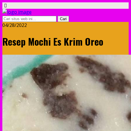
04/28/2022
Resep Mochi Es Krim Oreo