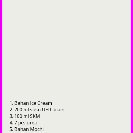
Bahan Ice Cream
200 ml susu UHT plain
100 ml SKM
7 pcs oreo
Bahan Mochi