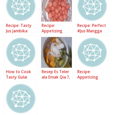
Anti Gagal
Recipe: Tasty
Recipe:
Recipe: Perfect
Jus Jambika
Appetizing
#Jus Mangga
(Jambu Biji
Boba mangga
Kulit Pisang
Nangka)
How to Cook
Resep Es Teler
Recipe:
Tasty Gulai
ala Emak Qia ?,
Appetizing
Ayam dan
Lezat Sekali
Cenil Nangka
Nangka Muda
ala Padang