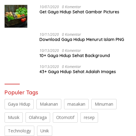
10/07/2020
0 Komentar
Get Gaya Hidup Sehat Gambar Pictures
10/11/2020
0 Komentar
Download Gaya Hidup Menurut Islam PNG
10/13/2020
0 Komentar
10+ Gaya Hidup Sehat Background
10/13/2020
0 Komentar
43+ Gaya Hidup Sehat Adalah Images
Populer Tags
Gaya Hidup
Makanan
masakan
Minuman
Musik
Olahraga
Otomotif
resep
Technology
Unik