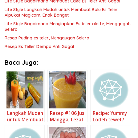
Life Style Bagaimana Membuat Cake Es Teler Anti Gagal
Life Style Langkah Mudah untuk Membuat Bolu Es Teler
Alpukat Magicom, Enak Banget
Life Style Bagaimana Menyiapkan Es teler ala fe, Menggugah
Selera
Resep Puding es teler, Menggugah Selera
Resep Es Teller Dempo Anti Gagal
Baca Juga:
Langkah Mudah
Resep #106 Jus
Recipe: Yummy
untuk Membuat
Mangga, Lezat
Lodeh tewel /
Jus mangga
Sekali
nangka muda
buatan suami ?