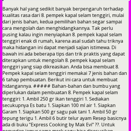
Banyak hal yang sedikit banyak berpengaruh terhadap
kualitas rasa dari 8. pempek kapal selam tenggiri, mulai
dari jenis bahan, kedua pemilihan bahan segar sampai
cara mengolah dan menghidangkannya. Tak perlu
pusing kalau ingin menyiapkan 8. pempek kapal selam
tenggiri enak di rumah, karena asal sudah tahu triknya
maka hidangan ini dapat menjadi sajian istimewa. Di
bawah ini ada beberapa tips dan trik praktis yang dapat
diterapkan untuk mengolah 8. pempek kapal selam
tenggiri yang siap dikreasikan. Anda bisa membuat 8.
Pempek kapal selam tenggiri memakai 7 jenis bahan dan
6 tahap pembuatan. Berikut ini cara untuk membuat
hidangannya.
##### Bahan-bahan dan bumbu yang
diperlukan dalam pembuatan 8. Pempek kapal selam
tenggiri: 1. Ambil 250 gr ikan tenggiri 1. Sediakan
secukupnya Es batu 1. Siapkan 100 ml air 1. Siapkan
Garam 1. Siapkan 500 gr sagu pak tani 1. Ambil 50 gr
tepung terigu 1. Ambil 6 butir telur ayam Resep basicnya
ada di buku "Express Cooking by Mak Evi" ??. Untuk
penyedap jamur sama merk sagu bisa disesuaikan