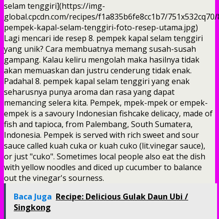
selam tenggiri](https://img-
global.cpcdn.com/recipes/f1a835b6fe8cc1b7/751x532cq70/
pempek-kapal-selam-tenggiri-foto-resep-utama.jpg)
Lagi mencari ide resep 8. pempek kapal selam tenggiri
yang unik? Cara membuatnya memang susah-susah
gampang. Kalau keliru mengolah maka hasilnya tidak
akan memuaskan dan justru cenderung tidak enak.
Padahal 8. pempek kapal selam tenggiri yang enak
seharusnya punya aroma dan rasa yang dapat
memancing selera kita. Pempek, mpek-mpek or empek-
empek is a savoury Indonesian fishcake delicacy, made of
fish and tapioca, from Palembang, South Sumatera,
Indonesia. Pempek is served with rich sweet and sour
sauce called kuah cuka or kuah cuko (lit.vinegar sauce),
or just "cuko". Sometimes local people also eat the dish
with yellow noodles and diced up cucumber to balance
out the vinegar's sourness.
Baca Juga
Recipe: Delicious Gulak Daun Ubi /
Singkong