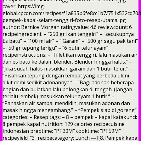
cover: https://img-
global.cpcdn.com/recipes/f1a835b6fe8cc1b7/751x532cq70/
pempek-kapal-selam-tenggiri-foto-resep-utama.jpg
author: Bernice Morgan ratingvalue: 4.6 reviewcount: 6
recipeingredient: – “250 gr ikan tenggiri” – “secukupnya
Es batu” – “100 ml air” – ” Garam” – “500 gr sagu pak tani”
– “50 gr tepung terigu” – “6 butir telur ayam”
recipeinstructions: – “Fillet ikan tenggiri, lalu masukan air
dan es batu ke dalam blender. Blender hingga halus.” –
“Jika sudah halus masukkan garam dan 1 butir telur.” –
“Pisahkan tepung dengan tempat yang berbeda uleni
dikit demi sedikit adonannya.” – “Bagi adonan beberapa
bagian dan bulatkan lalu bolongkan di tengah. (Jangan
terlalu lembek) masukkan telur ayam 1 butir.” –
“Panaskan air sampai mendidih, masukan adonan dan
masak hingga mengambang.” – “Pempek siap di goreng”
categories: – Resep tags: – 8 – pempek – kapal katakunci:
8 pempek kapal nutrition: 129 calories recipecuisine:
Indonesian preptime: “PT30M” cooktime: “PT59M”
recipeyield: “3” recipecategory: Lunch — ![8. Pempek kapal