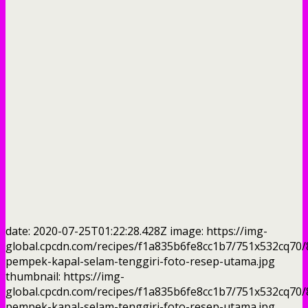
date: 2020-07-25T01:22:28.428Z image: https://img-
global.cpcdn.com/recipes/f1a835b6fe8cc1b7/751x532cq70/
pempek-kapal-selam-tenggiri-foto-resep-utama.jpg
thumbnail: https://img-
global.cpcdn.com/recipes/f1a835b6fe8cc1b7/751x532cq70/
pempek-kapal-selam-tenggiri-foto-resep-utama.jpg