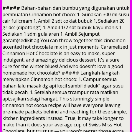
##### Bahan-bahan dan bumbu yang digunakan untuk
pembuatan Cinnamon hot choco: 1. Gunakan 300 ml susu
cair fullcream 1. Ambil 2 sdt coklat bubuk 1. Sediakan 20
gr dcc (dipotong") 1. Ambil 1/2 sdt bubuk kayu manis 1.
Sediakan 1 sdm gula aren 1. Ambil Sejumput
garam(sedikit aj) You can throw together this cinnamon-
accented hot chocolate mix in just moments. Caramelized
Cinnamon Hot Chocolate is an easy to make, super
indulgent, and amazingly delicious dessert. It's a sure
cure for the winter blues! And who doesn't love a good
homemade hot chocolate?
##### Langkah-langkah
menyiapkan Cinnamon hot choco: 1. Campur semua
bahan lalu masak dg api kecil sambil diaduk" agar susu
tidak pecah. 1. Setelah semua trcampur rata matikan
api,sajikan selagi hangat. This stunningly simple
cinnamon hot cocoa recipe will have everyone leaving
pre-made packets behind and reaching for these simple,
kitchen ingredients instead. True, it may take longer to
make than it does your average cup of Swiss Miss Hot
Chocolate, but trust us — you won't regret those extra