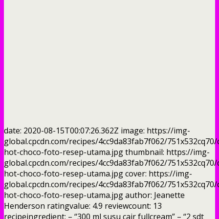
date: 2020-08-15T00:07:26.362Z image: https://img-
global.cpcdn.com/recipes/4cc9da83fab7f062/751x532cq70
hot-choco-foto-resep-utama.jpg thumbnail: https://img-
global.cpcdn.com/recipes/4cc9da83fab7f062/751x532cq70
hot-choco-foto-resep-utama.jpg cover: https://img-
global.cpcdn.com/recipes/4cc9da83fab7f062/751x532cq70
hot-choco-foto-resep-utama.jpg author: Jeanette
Henderson ratingvalue: 4.9 reviewcount: 13
recipeingredient: – “300 ml susu cair fullcream” – “2 sdt