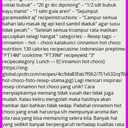
coklat bubuk” – “20 gr dcc dipotong” – “1/2 sdt bubuk
kayu manis” – “1 sdm gula aren” – “Sejumput
garamsedikit aj” recipeinstructions: – “Campur semua
bahan lalu masak dg api kecil sambil diaduk" agar susu
tidak pecah.” – “Setelah semua trcampur rata matikan
api,sajikan selagi hangat.” categories: – Resep tags: –
cinnamon – hot – choco katakunci: cinnamon hot choco
nutrition: 130 calories recipecuisine: Indonesian preptime:
“PT14M” cooktime: “PT39M” recipeyield: “3”
recipecategory: Lunch — ![Cinnamon hot choco]
(https://img-
global.cpcdn.com/recipes/4cc9da83fab7f062/751x532cq70
hot-choco-foto-resep-utama.jpg) Lagi mencari inspirasi
resep cinnamon hot choco yang unik? Cara
menyiapkannya memang tidak susah dan tidak juga
mudah. Kalau keliru mengolah maka hasilnya akan
hambar dan bahkan tidak sedap. Padahal cinnamon hot
choco yang enak harusnya sih mempunyai aroma dan
cita rasa yang bisa memancing selera kita. Banyak hal
yang sedikit banyak berpengaruh terhadap kualitas rasa