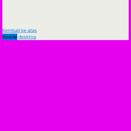
Kembali ke atas
mobile
desktop