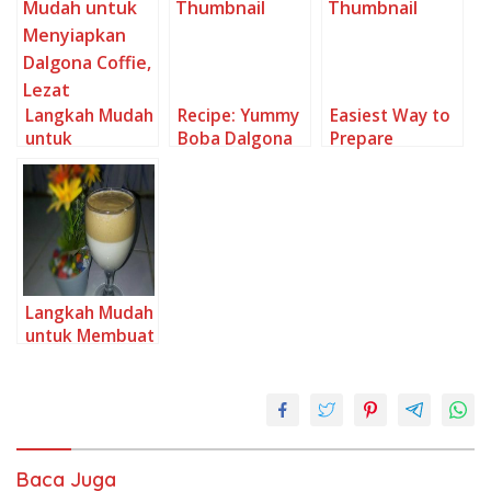
Anti Gagal
Manjain Lidah
Langkah Mudah
Recipe: Yummy
Easiest Way to
untuk
Boba Dalgona
Prepare
Menyiapkan
Coffee
Delicious
Dalgona Coffie,
Dalgona Coffee
Lezat
topping Bobba
Langkah Mudah
untuk Membuat
Dalgona Susu
Sapi Anti Gagal
Baca Juga