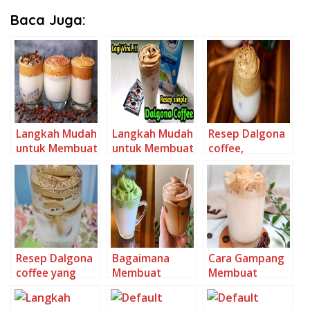
Baca Juga:
Langkah Mudah
Langkah Mudah
Resep Dalgona
untuk Membuat
untuk Membuat
coffee,
16. Dalgona
Dalgona Coffee
Sempurna
Coffee (Nescafe
Anti Gagal
classic) Anti
Gagal
Resep Dalgona
Bagaimana
Cara Gampang
coffee yang
Membuat
Membuat
Menggugah
Thaitea
Dalgona thai
Selera
Dalgona Milo
tea, Bisa