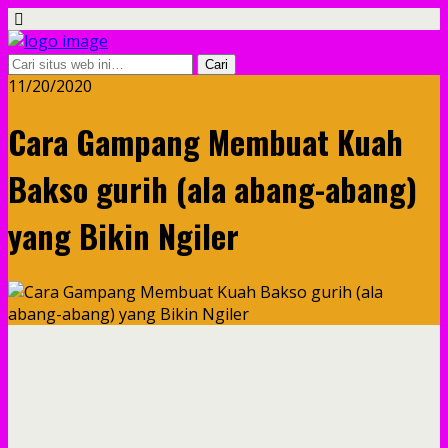
11/20/2020
Cara Gampang Membuat Kuah
Bakso gurih (ala abang-abang)
yang Bikin Ngiler