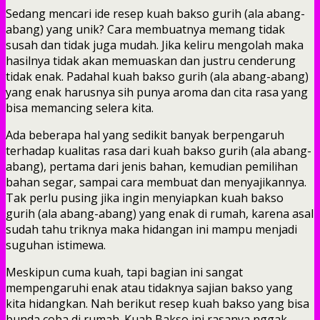
Sedang mencari ide resep kuah bakso gurih (ala abang-
abang) yang unik? Cara membuatnya memang tidak
susah dan tidak juga mudah. Jika keliru mengolah maka
hasilnya tidak akan memuaskan dan justru cenderung
tidak enak. Padahal kuah bakso gurih (ala abang-abang)
yang enak harusnya sih punya aroma dan cita rasa yang
bisa memancing selera kita.
Ada beberapa hal yang sedikit banyak berpengaruh
terhadap kualitas rasa dari kuah bakso gurih (ala abang-
abang), pertama dari jenis bahan, kemudian pemilihan
bahan segar, sampai cara membuat dan menyajikannya.
Tak perlu pusing jika ingin menyiapkan kuah bakso
gurih (ala abang-abang) yang enak di rumah, karena asal
sudah tahu triknya maka hidangan ini mampu menjadi
suguhan istimewa.
Meskipun cuma kuah, tapi bagian ini sangat
mempengaruhi enak atau tidaknya sajian bakso yang
kita hidangkan. Nah berikut resep kuah bakso yang bisa
bunda coba di rumah. Kuah Bakso ini rasanya nggak