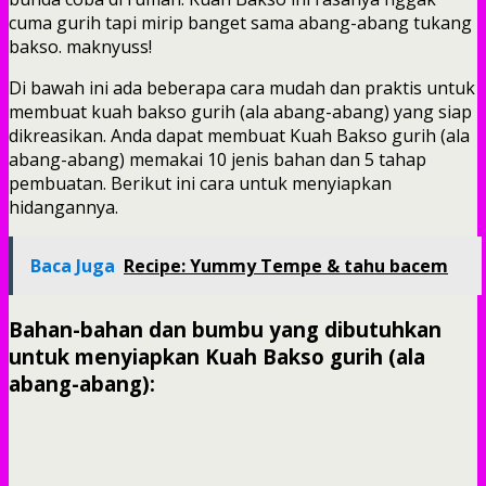
cuma gurih tapi mirip banget sama abang-abang tukang
bakso. maknyuss!
Di bawah ini ada beberapa cara mudah dan praktis untuk
membuat kuah bakso gurih (ala abang-abang) yang siap
dikreasikan. Anda dapat membuat Kuah Bakso gurih (ala
abang-abang) memakai 10 jenis bahan dan 5 tahap
pembuatan. Berikut ini cara untuk menyiapkan
hidangannya.
Baca Juga
Recipe: Yummy Tempe & tahu bacem
Bahan-bahan dan bumbu yang dibutuhkan
untuk menyiapkan Kuah Bakso gurih (ala
abang-abang):