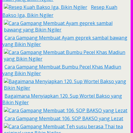
Resep Kuah
Bakso Iga, Bikin Ngiler
Cara Gampang Membuat Ayam geprek sambal bawang
yang Bikin Ngiler
Cara Gampang Membuat Bumbu Pecel Khas Madiun
yang Bikin Ngiler
Bagaimana Menyiapkan 120. Sup Wortel Bakso yang
Bikin Ngiler
Cara Gampang Membuat 106. SOP BAKSO yang Lezat