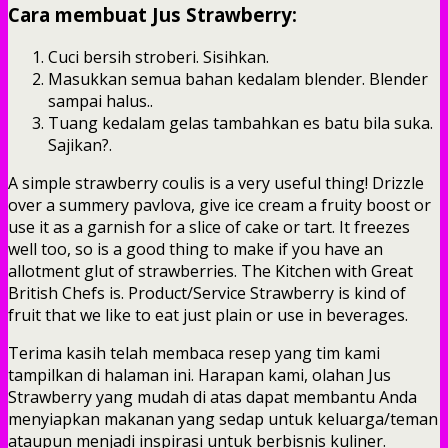
Cara membuat Jus Strawberry:
Cuci bersih stroberi. Sisihkan.
Masukkan semua bahan kedalam blender. Blender
sampai halus..
Tuang kedalam gelas tambahkan es batu bila suka.
Sajikan?.
A simple strawberry coulis is a very useful thing! Drizzle
over a summery pavlova, give ice cream a fruity boost or
use it as a garnish for a slice of cake or tart. It freezes
well too, so is a good thing to make if you have an
allotment glut of strawberries. The Kitchen with Great
British Chefs is. Product/Service Strawberry is kind of
fruit that we like to eat just plain or use in beverages.
Terima kasih telah membaca resep yang tim kami
tampilkan di halaman ini. Harapan kami, olahan Jus
Strawberry yang mudah di atas dapat membantu Anda
menyiapkan makanan yang sedap untuk keluarga/teman
ataupun menjadi inspirasi untuk berbisnis kuliner.