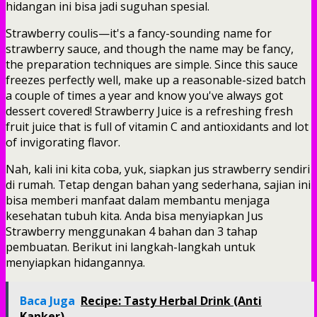
hidangan ini bisa jadi suguhan spesial.
Strawberry coulis—it's a fancy-sounding name for
strawberry sauce, and though the name may be fancy,
the preparation techniques are simple. Since this sauce
freezes perfectly well, make up a reasonable-sized batch
a couple of times a year and know you've always got
dessert covered! Strawberry Juice is a refreshing fresh
fruit juice that is full of vitamin C and antioxidants and lot
of invigorating flavor.
Nah, kali ini kita coba, yuk, siapkan jus strawberry sendiri
di rumah. Tetap dengan bahan yang sederhana, sajian ini
bisa memberi manfaat dalam membantu menjaga
kesehatan tubuh kita. Anda bisa menyiapkan Jus
Strawberry menggunakan 4 bahan dan 3 tahap
pembuatan. Berikut ini langkah-langkah untuk
menyiapkan hidangannya.
Baca Juga
Recipe: Tasty Herbal Drink (Anti
Kanker)