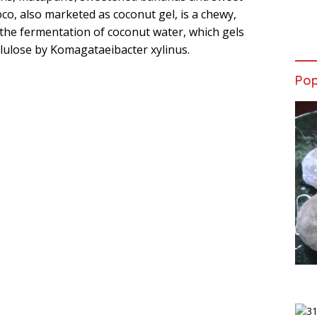
oco, also marketed as coconut gel, is a chewy,
y the fermentation of coconut water, which gels
llulose by Komagataeibacter xylinus.
Pop