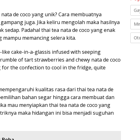
Ga
ea nata de coco yang unik? Cara membuatnya
k gampang juga. Jika keliru mengolah maka hasilnya
Mi
 sedap. Padahal thai tea nata de coco yang enak
g mampu memancing selera kita.
Ot
y-like cake-in-a-glassis infused with seeping
 rumble of tart strawberries and chewy nata de coco
for the confection to cool in the fridge, quite
empengaruhi kualitas rasa dari thai tea nata de
 pemilihan bahan segar hingga cara membuat dan
ika mau menyiapkan thai tea nata de coco yang
 triknya maka hidangan ini bisa menjadi suguhan
s Boba