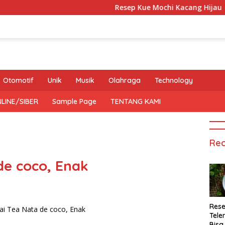
Resep Kue Mochi Kacang Hijau
Otomotif
Unik
Musik
Olahraga
Technology
LINE/SIBER
Sample Page
TENTANG KAMI
Rec
de coco, Enak
Rese
Tele
Bisa