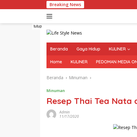
Langsung
Breaking News
ke
konten
tutup
Beranda
Gaya Hidup
KULINER
Home
KULINER
PEDOMAN MEDIA ON
Beranda
Minuman
Minuman
Resep Thai Tea Nata 
Admin
11/17/2020