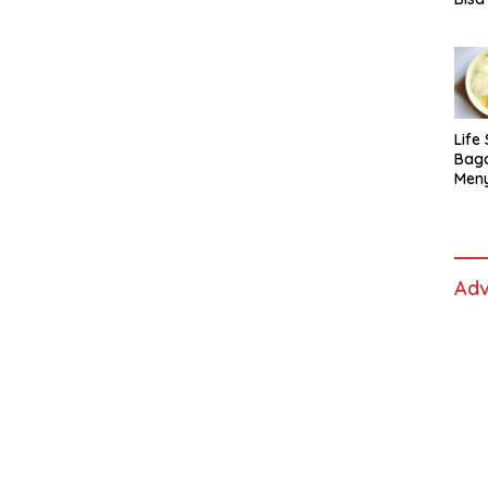
Lida
Life 
Bag
Men
Es t
fe,
Men
Sele
Adv