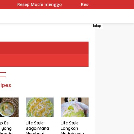
Resep Mochi menggo
Resep Mochi Pandan Isi Coklat 
tutup
ipes
p Es
Life Style
Life Style
r yang
Bagaimana
Langkah
 Manjain
Membuat
Mudah untuk