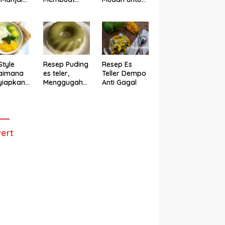
h
Cake Es Teler
Membuat
Anti Gagal
Bolu Es Teler
Alpukat
Magicom,
Enak Banget
Style
Resep Puding
Resep Es
aimana
es teler,
Teller Dempo
yiapkan
Menggugah
Anti Gagal
eler ala
Selera
ggugah
ra
ert