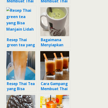
Membuat Thai
Membuat Thai
Tea Greentea,
Tea, Bisa
Bisa Manjain
Manjain Lidah
Lidah
Resep Thai
Bagaimana
green tea yang
Menyiapkan
Bisa Manjain
Thai Green Tea
Lidah
ala dum dum
mall, Bisa
Manjain Lidah
Resep Thai Tea
Cara Gampang
yang Bisa
Membuat Thai
Manjain Lidah
tea ala mall,
Bisa Manjain
Lidah