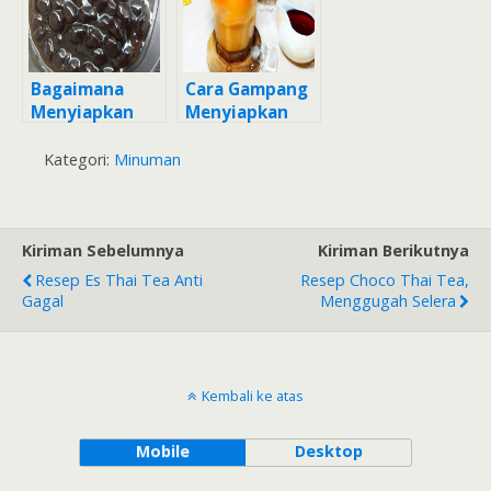
Bagaimana
Cara Gampang
Menyiapkan
Menyiapkan
Bubble Pearl
Thai Tea
for Thai Tea,
HomeMade
Kategori:
Minuman
Bisa Manjain
yang Bisa
Lidah
Manjain Lidah
Kiriman Sebelumnya
Kiriman Berikutnya
Resep Es Thai Tea Anti
Resep Choco Thai Tea,
Gagal
Menggugah Selera
Kembali ke atas
Mobile
Desktop