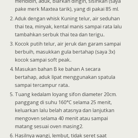
mendidih, aduk, biarkan dingin, sisihkan (saya
pake merk Maxtea tarik), yang di pakai 85 ml.
Aduk dengan whisk Kuning telur, air seduhan
thai tea, minyak, kental manis sampai rata lalu
tambahkan serbuk thai tea dan terigu..
Kocok putih telur, air jeruk dan garam sampai
berbuih, masukkan gula bertahap (saya 3x)
kocok sampai soft peak..
Masukan bahan B ke bahan A secara
bertahap, aduk lipat menggunakan spatula
sampai tercampur rata..
Tuang kedalam loyang sifon diameter 20cm.
panggang di suhu 160°C selama 25 menit,
keluarkan lalu belah atasnya dan lanjutkan
mengoven selama 40 menit atau sampai
matang sesuai oven masing2.
Hasilnya wangi, lembut, tidak seret saat