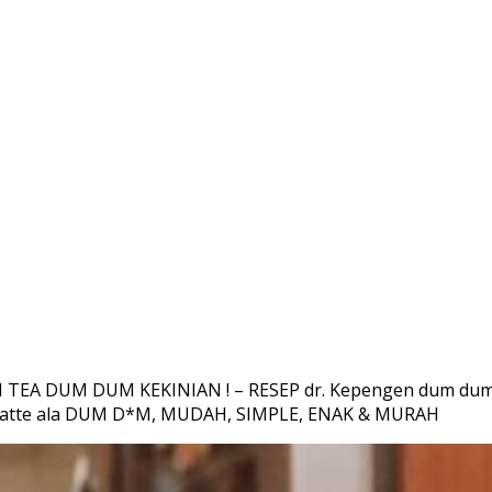
 TEA DUM DUM KEKINIAN ! – RESEP dr. Kepengen dum dum tp 
a Latte ala DUM D*M, MUDAH, SIMPLE, ENAK & MURAH