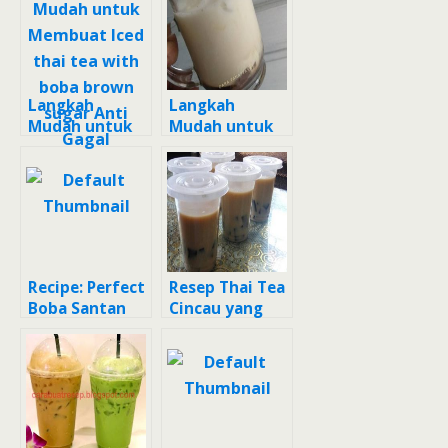
Gagal
Langkah
Langkah
Mudah untuk
Mudah untuk
Membuat Iced
Menyiapkan
thai tea with
Resep thai tea
boba brown
dan boba
sugar Anti
homemade
Gagal
Anti Gagal
Recipe: Perfect
Resep Thai Tea
Boba Santan
Cincau yang
Thai Tea
Enak Banget