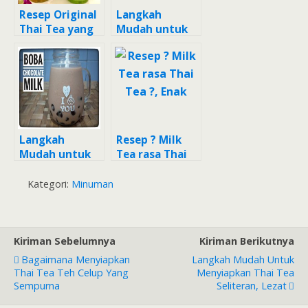
Resep Original
Langkah
Thai Tea yang
Mudah untuk
Enak
Membuat Thai
tea ? yang
Lezat Sekali
Langkah
Resep ? Milk
Mudah untuk
Tea rasa Thai
Menyiapkan
Tea ?, Enak
Thai Tea
Kategori:
Minuman
Seliter yang
Menggugah
Selera
Kiriman Sebelumnya
Kiriman Berikutnya
Bagaimana Menyiapkan
Langkah Mudah Untuk
Thai Tea Teh Celup Yang
Menyiapkan Thai Tea
Sempurna
Seliteran, Lezat