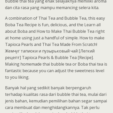
bubble thai tea yang enak selayaknya memiliki aroma
dan cita rasa yang mampu memancing selera kita.
A combination of Thai Tea and Bubble Tea, this easy
Boba Tea Recipe is fun, delicious, and the Learn all
about Boba and How to Make Thai Bubble Tea right
at home using just a handful of simple. How to make
Tapioca Pearls and Thai Tea Made From Scratch!
Жемчуг тапиоки и пузырьковый чай [Легкий
рецепт] Tapioca Pearls & Bubble Tea [Recipe].
Making homemade thai bubble tea or Boba thai tea is
fantastic because you can adjust the sweetness level
to you liking.
Banyak hal yang sedikit banyak berpengaruh
terhadap kualitas rasa dari bubble thai tea, mulai dari
jenis bahan, kemudian pemilihan bahan segar sampai
cara membuat dan menghidangkannya. Tak perlu