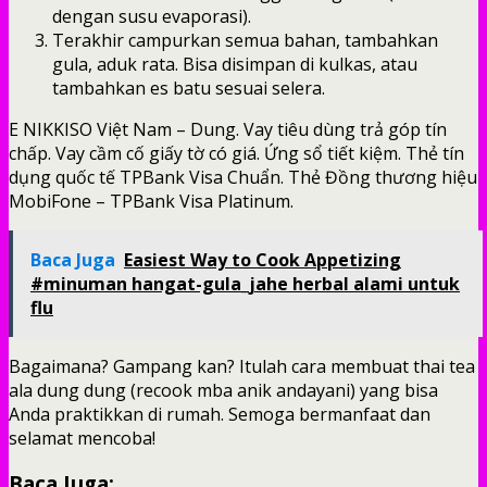
dengan susu evaporasi).
Terakhir campurkan semua bahan, tambahkan
gula, aduk rata. Bisa disimpan di kulkas, atau
tambahkan es batu sesuai selera.
E NIKKISO Việt Nam – Dung. Vay tiêu dùng trả góp tín
chấp. Vay cầm cố giấy tờ có giá. Ứng sổ tiết kiệm. Thẻ tín
dụng quốc tế TPBank Visa Chuẩn. Thẻ Đồng thương hiệu
MobiFone – TPBank Visa Platinum.
Baca Juga
Easiest Way to Cook Appetizing
#minuman hangat-gula_jahe herbal alami untuk
flu
Bagaimana? Gampang kan? Itulah cara membuat thai tea
ala dung dung (recook mba anik andayani) yang bisa
Anda praktikkan di rumah. Semoga bermanfaat dan
selamat mencoba!
Baca Juga: