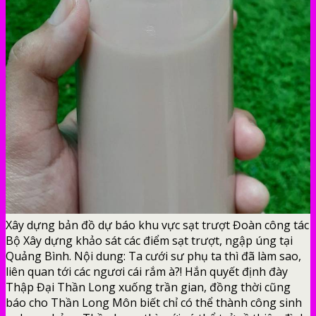
Xây dựng bản đồ dự báo khu vực sạt trượt Đoàn công tác
Bộ Xây dựng khảo sát các điểm sạt trượt, ngập úng tại
Quảng Bình. Nội dung: Ta cưới sư phụ ta thì đã làm sao,
liên quan tới các ngươi cái rắm à?! Hắn quyết định đày
Thập Đại Thần Long xuống trần gian, đồng thời cũng
báo cho Thần Long Môn biết chỉ có thể thành công sinh