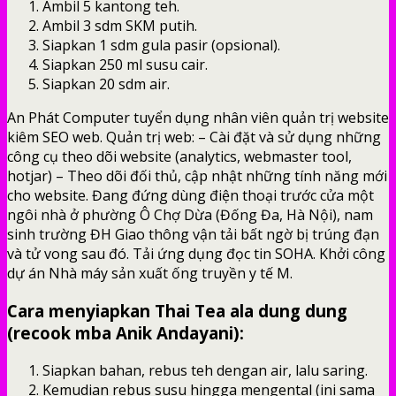
Ambil 5 kantong teh.
Ambil 3 sdm SKM putih.
Siapkan 1 sdm gula pasir (opsional).
Siapkan 250 ml susu cair.
Siapkan 20 sdm air.
An Phát Computer tuyển dụng nhân viên quản trị website
kiêm SEO web. Quản trị web: – Cài đặt và sử dụng những
công cụ theo dõi website (analytics, webmaster tool,
hotjar) – Theo dõi đối thủ, cập nhật những tính năng mới
cho website. Đang đứng dùng điện thoại trước cửa một
ngôi nhà ở phường Ô Chợ Dừa (Đống Đa, Hà Nội), nam
sinh trường ĐH Giao thông vận tải bất ngờ bị trúng đạn
và tử vong sau đó. Tải ứng dụng đọc tin SOHA. Khởi công
dự án Nhà máy sản xuất ống truyền y tế M.
Cara menyiapkan Thai Tea ala dung dung
(recook mba Anik Andayani):
Siapkan bahan, rebus teh dengan air, lalu saring.
Kemudian rebus susu hingga mengental (ini sama