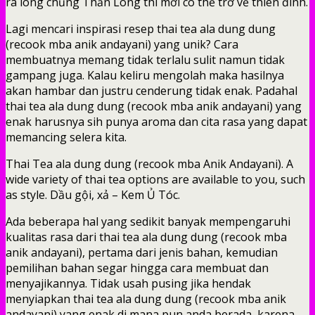
ra long chủng Thần Long thì mới có thể trở về thiên đình.
Lagi mencari inspirasi resep thai tea ala dung dung
(recook mba anik andayani) yang unik? Cara
membuatnya memang tidak terlalu sulit namun tidak
gampang juga. Kalau keliru mengolah maka hasilnya
akan hambar dan justru cenderung tidak enak. Padahal
thai tea ala dung dung (recook mba anik andayani) yang
enak harusnya sih punya aroma dan cita rasa yang dapat
memancing selera kita.
Thai Tea ala dung dung (recook mba Anik Andayani). A
wide variety of thai tea options are available to you, such
as style. Dầu gội, xả – Kem Ủ Tóc.
Ada beberapa hal yang sedikit banyak mempengaruhi
kualitas rasa dari thai tea ala dung dung (recook mba
anik andayani), pertama dari jenis bahan, kemudian
pemilihan bahan segar hingga cara membuat dan
menyajikannya. Tidak usah pusing jika hendak
menyiapkan thai tea ala dung dung (recook mba anik
andayani) yang enak di mana pun anda berada, karena