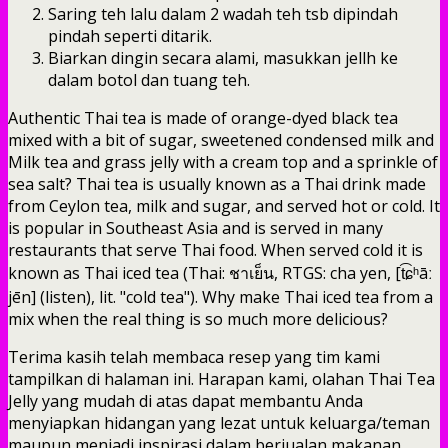
Saring teh lalu dalam 2 wadah teh tsb dipindah
pindah seperti ditarik.
Biarkan dingin secara alami, masukkan jellh ke
dalam botol dan tuang teh.
Authentic Thai tea is made of orange-dyed black tea
mixed with a bit of sugar, sweetened condensed milk and
Milk tea and grass jelly with a cream top and a sprinkle of
sea salt? Thai tea is usually known as a Thai drink made
from Ceylon tea, milk and sugar, and served hot or cold. It
is popular in Southeast Asia and is served in many
restaurants that serve Thai food. When served cold it is
known as Thai iced tea (Thai: ชาเย็น, RTGS: cha yen, [t͡ɕʰāː
jēn] (listen), lit. "cold tea"). Why make Thai iced tea from a
mix when the real thing is so much more delicious?
Terima kasih telah membaca resep yang tim kami
tampilkan di halaman ini. Harapan kami, olahan Thai Tea
Jelly yang mudah di atas dapat membantu Anda
menyiapkan hidangan yang lezat untuk keluarga/teman
maupun menjadi inspirasi dalam berjualan makanan.