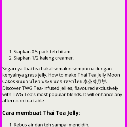
Siapkan 0.5 pack teh hitam.
Siapkan 1/2 kaleng creamer.
Segarnya thai tea bakal semakin sempurna dengan
kenyalnya grass jelly. How to make Thai Tea Jelly Moon
Cakes ขนมว นไหว พระจ นทร รสชาไทย 泰茶凍月餅.
Discover TWG Tea-infused jellies, flavoured exclusively
with TWG Tea's most popular blends. It will enhance any
afternoon tea table.
Cara membuat Thai Tea Jelly:
Rebus air dan teh sampai mendidih.