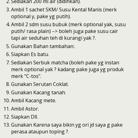
Sediakan 200 ml air (didihkan).
Ambil 1 sachet SKM/ Susu Kental Manis (merk
optional y, pake yg putih).
Ambil 2 sdm susu bubuk (merk optional yak, susu
putih/ rasa plain) –> boleh juga pake susu cair
tapi air seduhan teh di kurangi yak ?.
Gunakan Bahan tambahan:.
Siapkan Es batu.
Sediakan Serbuk matcha (boleh pake yg instan
merk optional yak ? kadang pake juga yg produk
merk "C-tos".
Gunakan Serutan Coklat.
Gunakan Kacang tanah.
Ambil Kacang mete.
Ambil Astor.
Siapkan Dll.
Gunakan Karena saya bikin yg ori jd saya g pake
perasa ataupun toping ?.