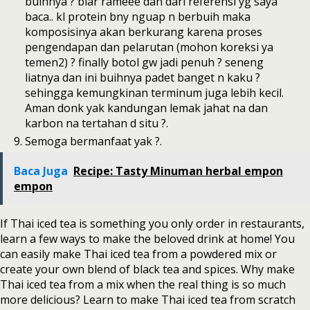
buihnya ? biar rameee dan dari referensi yg saya
baca.. kl protein bny nguap n berbuih maka
komposisinya akan berkurang karena proses
pengendapan dan pelarutan (mohon koreksi ya
temen2) ? finally botol gw jadi penuh ? seneng
liatnya dan ini buihnya padet banget n kaku ?
sehingga kemungkinan terminum juga lebih kecil.
Aman donk yak kandungan lemak jahat na dan
karbon na tertahan d situ ?.
Semoga bermanfaat yak ?.
Baca Juga
Recipe: Tasty Minuman herbal empon
empon
If Thai iced tea is something you only order in restaurants,
learn a few ways to make the beloved drink at home! You
can easily make Thai iced tea from a powdered mix or
create your own blend of black tea and spices. Why make
Thai iced tea from a mix when the real thing is so much
more delicious? Learn to make Thai iced tea from scratch