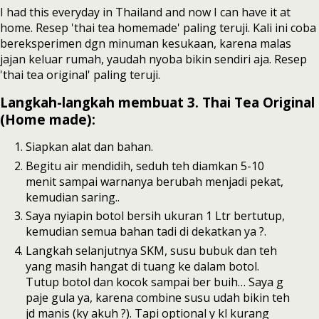
I had this everyday in Thailand and now I can have it at
home. Resep 'thai tea homemade' paling teruji. Kali ini coba
bereksperimen dgn minuman kesukaan, karena malas
jajan keluar rumah, yaudah nyoba bikin sendiri aja. Resep
'thai tea original' paling teruji.
Langkah-langkah membuat 3. Thai Tea Original
(Home made):
Siapkan alat dan bahan.
Begitu air mendidih, seduh teh diamkan 5-10
menit sampai warnanya berubah menjadi pekat,
kemudian saring..
Saya nyiapin botol bersih ukuran 1 Ltr bertutup,
kemudian semua bahan tadi di dekatkan ya ?.
Langkah selanjutnya SKM, susu bubuk dan teh
yang masih hangat di tuang ke dalam botol.
Tutup botol dan kocok sampai ber buih… Saya g
paje gula ya, karena combine susu udah bikin teh
jd manis (ky akuh ?). Tapi optional y kl kurang