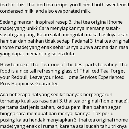
tea For this Thai iced tea recipe, you'll need both sweetened
condensed milk, and also evaporated milk.
Sedang mencari inspirasi resep 3. thai tea original (home
made) yang unik? Cara menyiapkannya memang susah-
susah gampang. Kalau salah mengolah maka hasilnya akan
hambar dan bahkan tidak sedap. Padahal 3. thai tea original
(home made) yang enak seharusnya punya aroma dan rasa
yang dapat memancing selera kita.
How to make Thai Tea: one of the best parts to eating Thai
food is a nice tall refreshing glass of Thai Iced Tea. Forget
your Redbull, Leave your Iced. Home Services Experienced
Pros Happiness Guarantee.
Ada beberapa hal yang sedikit banyak berpengaruh
terhadap kualitas rasa dari 3. thai tea original (home made),
pertama dari jenis bahan, kedua pemilihan bahan segar
hingga cara membuat dan menyajikannya. Tak perlu
pusing kalau hendak menyiapkan 3. thai tea original (home
made) yang enak di rumah, karena asal sudah tahu triknya