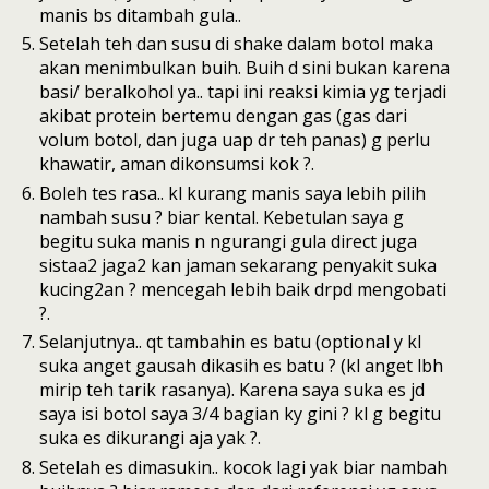
manis bs ditambah gula..
Setelah teh dan susu di shake dalam botol maka
akan menimbulkan buih. Buih d sini bukan karena
basi/ beralkohol ya.. tapi ini reaksi kimia yg terjadi
akibat protein bertemu dengan gas (gas dari
volum botol, dan juga uap dr teh panas) g perlu
khawatir, aman dikonsumsi kok ?.
Boleh tes rasa.. kl kurang manis saya lebih pilih
nambah susu ? biar kental. Kebetulan saya g
begitu suka manis n ngurangi gula direct juga
sistaa2 jaga2 kan jaman sekarang penyakit suka
kucing2an ? mencegah lebih baik drpd mengobati
?.
Selanjutnya.. qt tambahin es batu (optional y kl
suka anget gausah dikasih es batu ? (kl anget lbh
mirip teh tarik rasanya). Karena saya suka es jd
saya isi botol saya 3/4 bagian ky gini ? kl g begitu
suka es dikurangi aja yak ?.
Setelah es dimasukin.. kocok lagi yak biar nambah