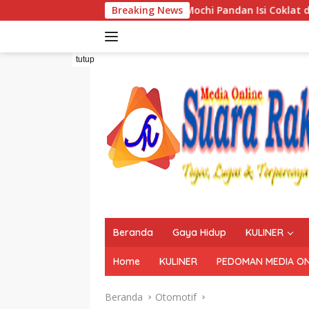
Langsung
i menggo
Resep Mochi Pandan Isi Coklat dan Kacang
Breaking News
ke
konten
tutup
Beranda
Gaya Hidup
KULINER
Home
KULINER
PEDOMAN MEDIA ON
Beranda
Otomotif