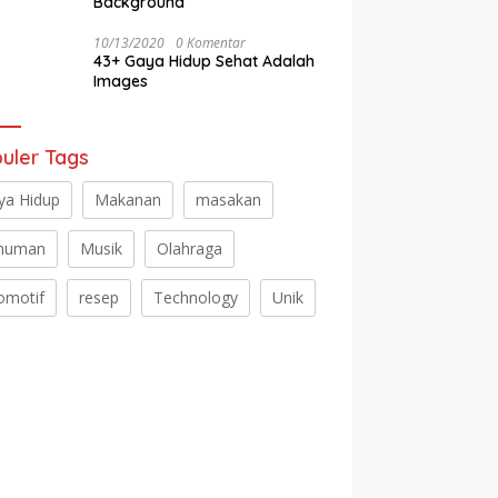
Background
10/13/2020
0 Komentar
43+ Gaya Hidup Sehat Adalah
Images
uler Tags
ya Hidup
Makanan
masakan
numan
Musik
Olahraga
omotif
resep
Technology
Unik