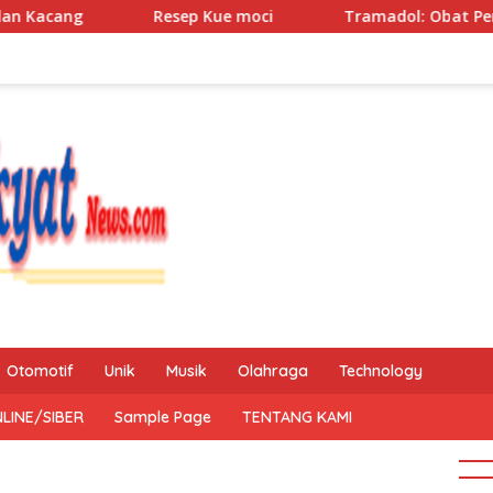
Resep Kue moci
Tramadol: Obat Penghilang Nyer
Otomotif
Unik
Musik
Olahraga
Technology
LINE/SIBER
Sample Page
TENTANG KAMI