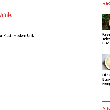
Rec
Unik
Rese
Tele
Bisa
Lida
Life 
Bag
Men
Es t
fe,
Men
Sele
Adv