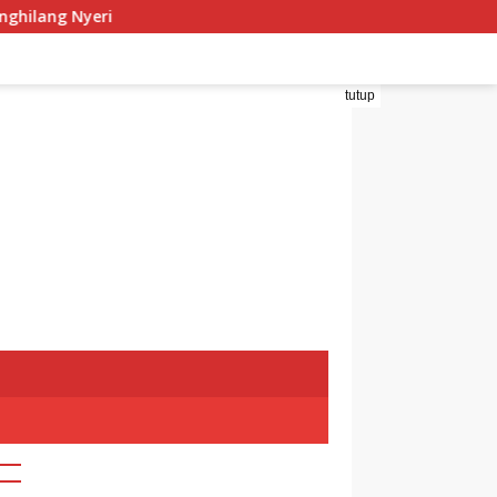
i
tutup