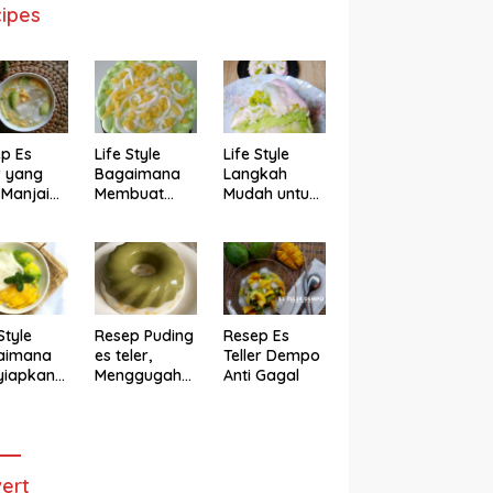
ipes
p Es
Life Style
Life Style
r yang
Bagaimana
Langkah
 Manjain
Membuat
Mudah untuk
h
Cake Es Teler
Membuat
Anti Gagal
Bolu Es Teler
Alpukat
Magicom,
Enak Banget
Style
Resep Puding
Resep Es
aimana
es teler,
Teller Dempo
yiapkan
Menggugah
Anti Gagal
eler ala
Selera
ggugah
ra
ert