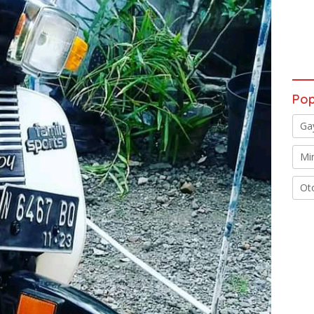
Pop
Ga
Mi
Ot