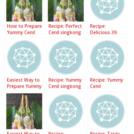
How to Prepare
Recipe: Perfect
Recipe:
Yummy Cenil
Cenil singkong
Delicious 39.
Singkong
Cenil singkong
rainbow
Easiest Way to
Recipe: Yummy
Recipe: Yummy
Prepare Yummy
Cenil singkong
Cenil
Sate Cenil
ceria?
Singkong/Sentil
Singkong
ing/Ongol-
Ongol Pelangi?
Easiest Way to
Recipe:
Recipe: Tasty