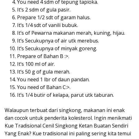
You need 4 sdm of tepung tapioka.
It’s 2 sdm of gula pasir.
Prepare 1/2 sdt of garam halus.
It’s 1/4 sdt of vanili bubuk.
It’s of Pewarna makanan merah, kuning, hijau.
It’s Secukupnya of air utk merebus.
It’s Secukupnya of minyak goreng.
Prepare of Bahan B :>.
It’s 100 ml of air.
It’s 50 g of gula merah.
You need 1 lbr of daun pandan.
You need of Bahan C:>.
It’s 1/4 butir of kelapa, parut utk taburan.
Walaupun terbuat dari singkong, makanan ini enak
dan cocok untuk penderita kolesterol. Ingin menikmati
Kue Tradisional Cenil Singkong Ketan Buatan Sendiri
Yang Enak? Kue tradisional ini paling sering kita temui