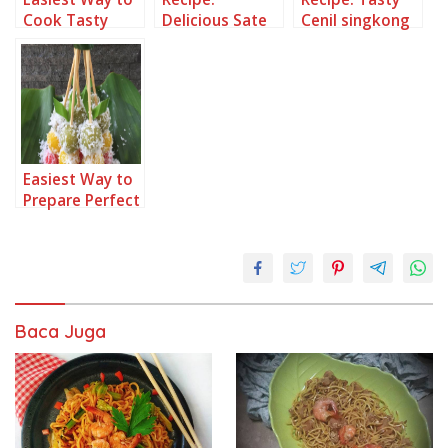
Cook Tasty
Delicious Sate
Cenil singkong
Cenil Singkong
cenil singkong
merah rose
Easiest Way to
Prepare Perfect
Cenil singkong
Baca Juga