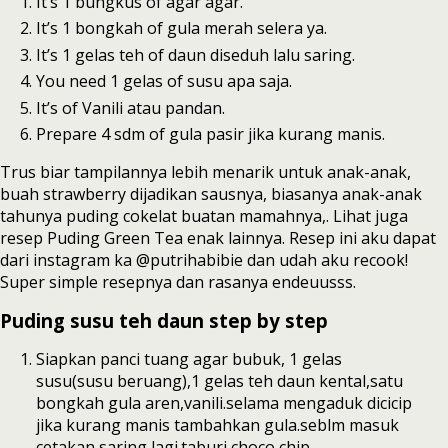
It’s 1 bungkus of agar agar.
It’s 1 bongkah of gula merah selera ya.
It’s 1 gelas teh of daun diseduh lalu saring.
You need 1 gelas of susu apa saja.
It’s of Vanili atau pandan.
Prepare 4 sdm of gula pasir jika kurang manis.
Trus biar tampilannya lebih menarik untuk anak-anak,
buah strawberry dijadikan sausnya, biasanya anak-anak
tahunya puding cokelat buatan mamahnya,. Lihat juga
resep Puding Green Tea enak lainnya. Resep ini aku dapat
dari instagram ka @putrihabibie dan udah aku recook!
Super simple resepnya dan rasanya endeuusss.
Puding susu teh daun step by step
Siapkan panci tuang agar bubuk, 1 gelas
susu(susu beruang),1 gelas teh daun kental,satu
bongkah gula aren,vanili.selama mengaduk dicicip
jika kurang manis tambahkan gula.seblm masuk
cetakan saring lagi.taburi choco chip.