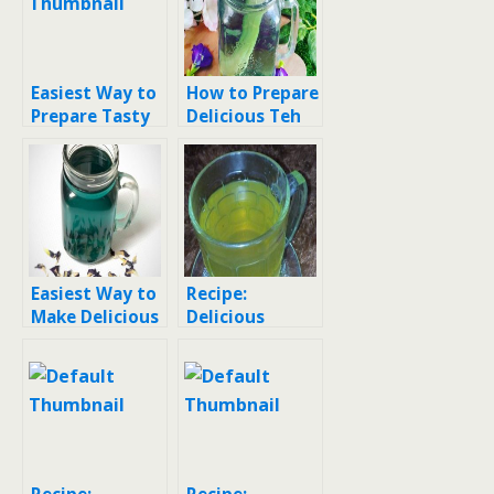
Easiest Way to
How to Prepare
Prepare Tasty
Delicious Teh
Teh Bunga
Bunga Telang
Telang ft
Serai
Lemon Sereh
Easiest Way to
Recipe:
Make Delicious
Delicious
Teh Bunga
Minuman
telang
herbal sereh &
lemon