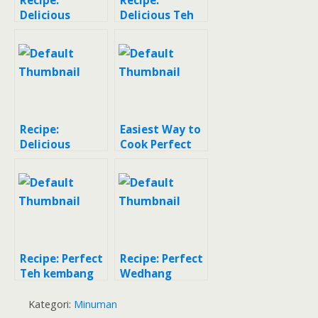
Recipe:
Recipe:
Delicious
Delicious Teh
Minuman
Telang, Jahe,
Herbal Sereh
Sereh,
Madu Nipis
Lemon,Madu
Recipe:
Easiest Way to
Delicious
Cook Perfect
Wedang sereh
Teh Bunga
(teh serai,
Teleng
tanpa teh)
minuman khas
Jogja
Recipe: Perfect
Recipe: Perfect
Teh kembang
Wedhang
telang
Herbal
Kembang
Kategori:
Minuman