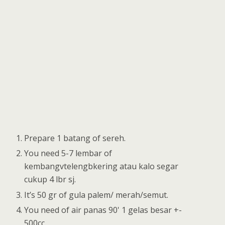
Prepare 1 batang of sereh.
You need 5-7 lembar of
kembangvtelengbkering atau kalo segar
cukup 4 lbr sj.
It’s 50 gr of gula palem/ merah/semut.
You need of air panas 90' 1 gelas besar +-
500cc.