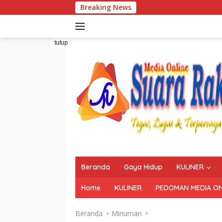
Langsung
Breaking News
ke
konten
tutup
Beranda
Gaya Hidup
KULINER
Home
KULINER
PEDOMAN MEDIA ON
Beranda
Minuman