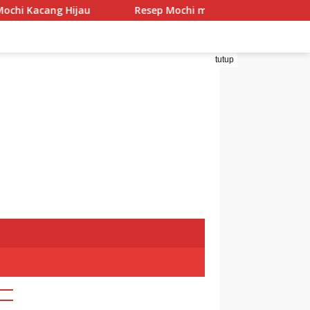
ng Hijau
Resep Mochi menggo
Resep Mochi Pa
tutup