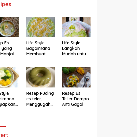
ipes
p Es
Life Style
Life Style
r yang
Bagaimana
Langkah
 Manjain
Membuat
Mudah untuk
h
Cake Es Teler
Membuat
Anti Gagal
Bolu Es Teler
Alpukat
Magicom,
Enak Banget
Style
Resep Puding
Resep Es
aimana
es teler,
Teller Dempo
yiapkan
Menggugah
Anti Gagal
eler ala
Selera
ggugah
ra
ert