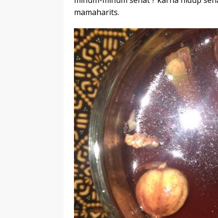
minum-minum sehat ? karna hidup sehat 
mamaharits.