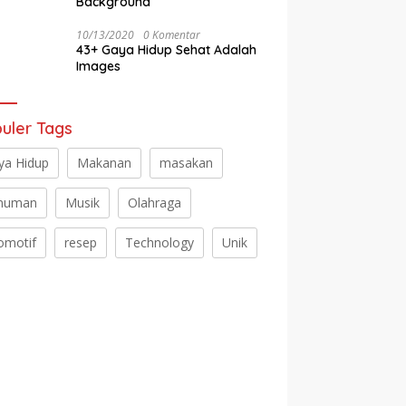
Background
10/13/2020
0 Komentar
43+ Gaya Hidup Sehat Adalah
Images
uler Tags
ya Hidup
Makanan
masakan
numan
Musik
Olahraga
omotif
resep
Technology
Unik