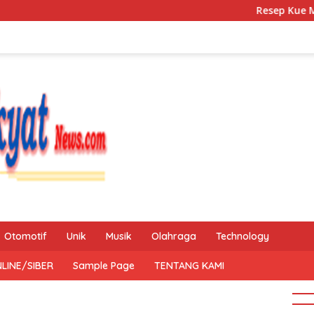
Resep Kue Mochi Kaca
Otomotif
Unik
Musik
Olahraga
Technology
LINE/SIBER
Sample Page
TENTANG KAMI