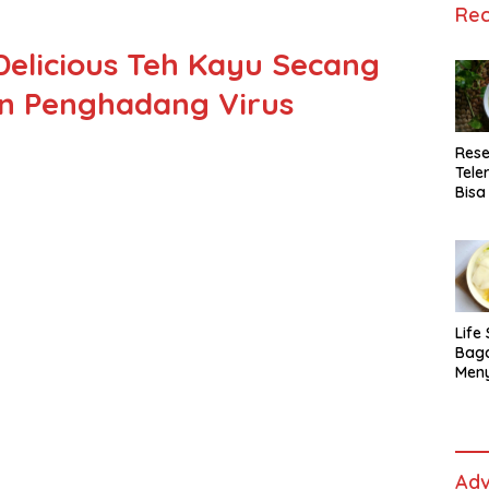
Rec
Delicious Teh Kayu Secang
an Penghadang Virus
Rese
Tele
Bisa
Lida
Life 
Bag
Men
Es t
fe,
Men
Sele
Adv