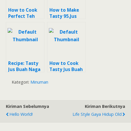
How to Cook
How to Make
Perfect Teh
Tasty 95.Jus
Kulit Buah
buah naga dan
Naga
pisang
Recipe: Tasty
How to Cook
Jus Buah Naga
Tasty Jus Buah
Bengkoang
Naga
Kategori:
Minuman
Kiriman Sebelumnya
Kiriman Berikutnya
Hello World!
Life Style Gaya Hidup Old