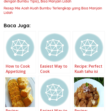
dengan Bumbu Tipis), Bisa Manjain Lidah
Resep Mie Aceh Kuah Bumbu Terlengkap yang Bisa Manjain
Lidah
Baca Juga:
How to Cook
Easiest Way to
Recipe: Perfect
Appetizing
Cook
Kuah tahu isi
Tahu Gejrot
Appetizing
Tahu Gejrot
Recipe:
Easiest Way to
Recipe: