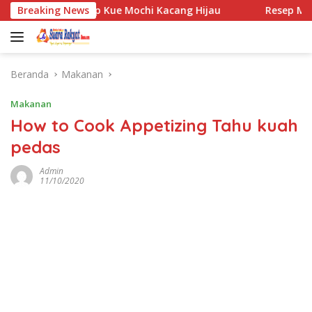
Langsung
Breaking News
Resep Kue Mochi Kacang Hijau
Resep Mochi men
ke
konten
Beranda
Makanan
Makanan
How to Cook Appetizing Tahu kuah
pedas
Admin
11/10/2020