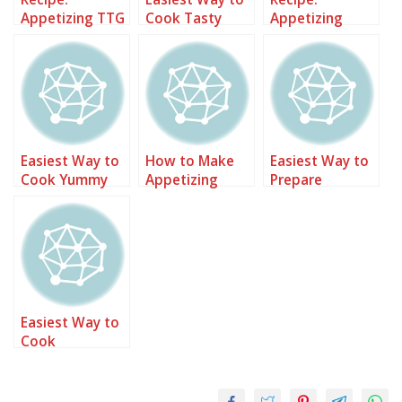
Appetizing TTG
Cook Tasty
Appetizing
(Tahu Tempe
Tahu Gejrot
Tahu Gejrot
Gremut) Kuah
Khas Cirebon
Santan
Easiest Way to
How to Make
Easiest Way to
Cook Yummy
Appetizing
Prepare
Tahu gejrot
Tempe Tahu
Appetizing
Buncis Kuah
Semur Ayam
Santan
Tahu Pedas
Easiest Way to
Cook
Appetizing
Ayam suir
pedas