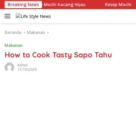
Langsung
Resep Kue Mochi Kacang Hijau
Breaking News
Resep Mochi menggo
ke
konten
Beranda
Makanan
Makanan
How to Cook Tasty Sapo Tahu
Admin
11/10/2020