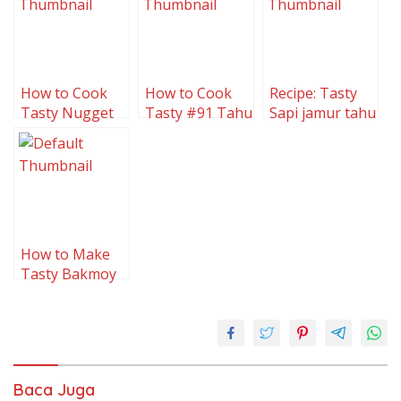
Murah… Bergizi
Tiram+Kecap
?
Ikan+Empon-
Empon)
How to Cook
How to Cook
Recipe: Tasty
Tasty Nugget
Tasty #91 Tahu
Sapi jamur tahu
tahu
Tempe Bacem
saus bulgogi
How to Make
Tasty Bakmoy
Tahu Daging
Baca Juga