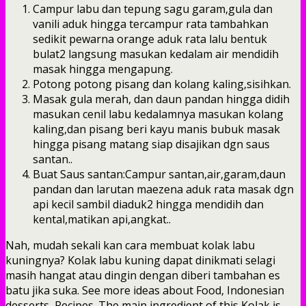
Campur labu dan tepung sagu garam,gula dan
vanili aduk hingga tercampur rata tambahkan
sedikit pewarna orange aduk rata lalu bentuk
bulat2 langsung masukan kedalam air mendidih
masak hingga mengapung.
Potong potong pisang dan kolang kaling,sisihkan.
Masak gula merah, dan daun pandan hingga didih
masukan cenil labu kedalamnya masukan kolang
kaling,dan pisang beri kayu manis bubuk masak
hingga pisang matang siap disajikan dgn saus
santan..
Buat Saus santan:Campur santan,air,garam,daun
pandan dan larutan maezena aduk rata masak dgn
api kecil sambil diaduk2 hingga mendidih dan
kental,matikan api,angkat..
Nah, mudah sekali kan cara membuat kolak labu
kuningnya? Kolak labu kuning dapat dinikmati selagi
masih hangat atau dingin dengan diberi tambahan es
batu jika suka. See more ideas about Food, Indonesian
desserts, Recipes. The main ingredient of this Kolak is