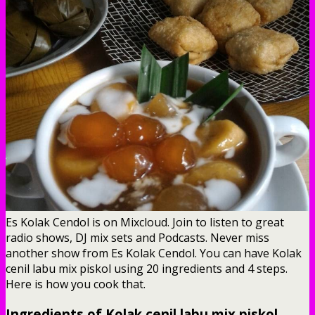
Es Kolak Cendol is on Mixcloud. Join to listen to great
radio shows, DJ mix sets and Podcasts. Never miss
another show from Es Kolak Cendol. You can have Kolak
cenil labu mix piskol using 20 ingredients and 4 steps.
Here is how you cook that.
Ingredients of Kolak cenil labu mix piskol