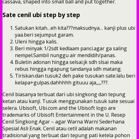
cassava, shaped into small ball and put together.
Sate cenil ubi step by step
Satukan kitah…eh kita???maksudnya… kanji plus ubi
yaa.beri sejumput garam.
Uleni hingga kalis.
Beri minyak 1/2sdt kedlaam panci.agar ga saling
nempel.Sambil nunggu air mendidih/panas.
Buletin adonan hingga selsai.jk sdh slsai maka
rebus hingga ngapung tandanya sdh matang.
Tiriskan.dan tusuk2 deh pake tusukan sate.lalu beri
kelapa+gulpas.dahhhhh gituuu aja,,,,???.
Cenil biasanya terbuat dari ubi singkong dan tepung
ketan atau kanji. Tusuk menggunakan tusuk sate sesuai
selera. Ubisoft, Ubi.com and the Ubisoft logo are
trademarks of Ubisoft Entertainment in the U. Resep
Cenil Singkong Agar – agar Warna Warni Sederhana
Spesial Asli Enak. Cenil atau cetil adalah makanan
tradisional yang terbuat dari tepung pati ketela pohon