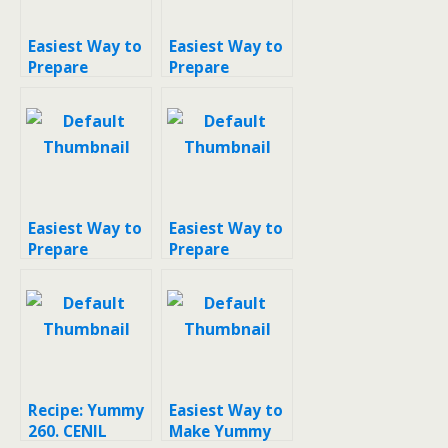
Easiest Way to
Easiest Way to
Prepare
Prepare
Yummy #178.
Appetizing
Cenil mocaf
Cenil gulmer
tabur kelapa
choco
parut
Easiest Way to
Easiest Way to
Prepare
Prepare
Yummy Cenil
Perfect Cenil
Recipe: Yummy
Easiest Way to
260. CENIL
Make Yummy